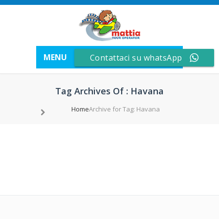
MENU
Contattaci su whatsApp
Tag Archives Of : Havana
Home
Archive for Tag: Havana
24
10
13
Mag
Mag
Dic
2023
2021
2021