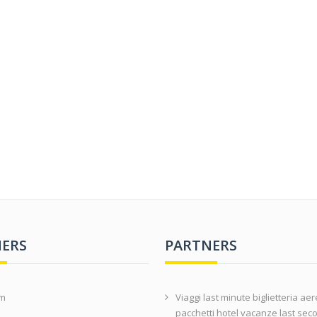
ERS
PARTNERS
om
Viaggi last minute biglietteria ae
pacchetti hotel vacanze last sec