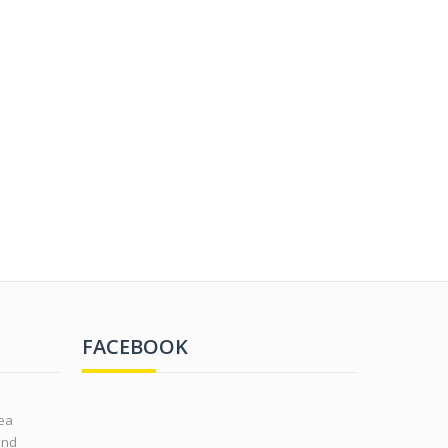
FACEBOOK
rea
ond