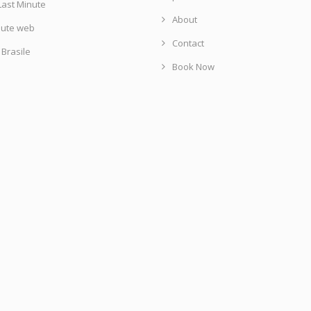
Last Minute
About
nute web
Contact
i Brasile
Book Now