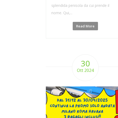
splendida penisola da cui prende il
nome. Qui,...
Read More
30
Ott 2024