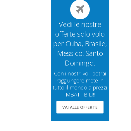
Vedi le nostre
offerte solo volo
per Cuba, Brasile,
Messico, Santo
Domingo.
Con i nostri voli potrai
raggiungere mete in
tutto il mondo a prezzi
IMBATTIBILI!!!
VAI ALLE OFFERTE