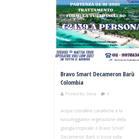
Bravo Smart Decameron Barù
Colombia
Posted By:
Silvia
0
Acque cristalline caraibiche e la
lussureggiante vegetazione della
giungla tropicale: il Bravo Smart
Decameron Barù si trova sulla