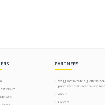
ERS
PARTNERS
om
Viaggi last minute biglietteria ae
pacchetti hotel vacanze last sec
Last Minute
About
nute web
Contact
i Brasile