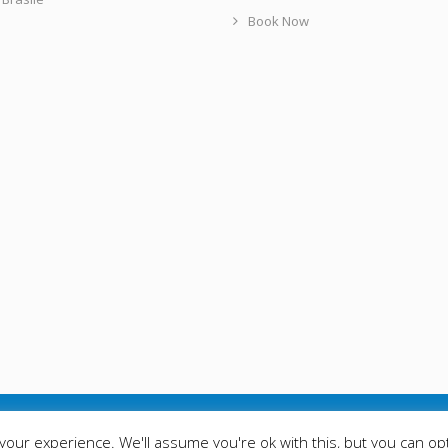
Book Now
© 2016 - Mattia Tour Operato
our experience. We'll assume you're ok with this, but you can opt