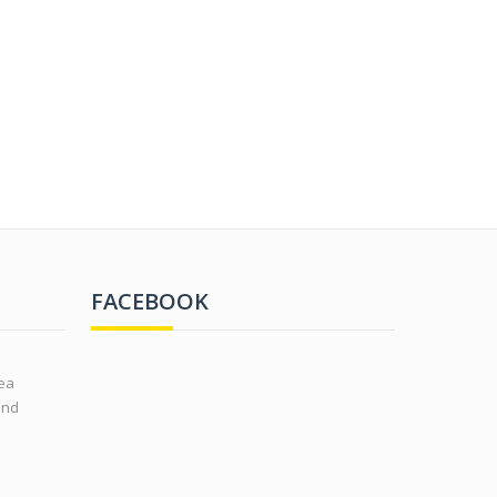
FACEBOOK
rea
ond