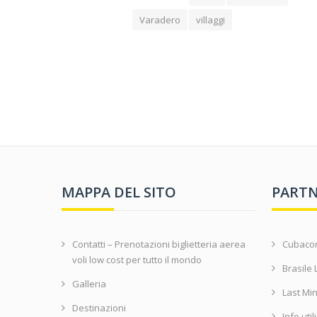
Varadero
villaggi
MAPPA DEL SITO
PARTN
Contatti – Prenotazioni biglietteria aerea
Cubac
voli low cost per tutto il mondo
Brasile 
Galleria
Last Mi
Destinazioni
Info util